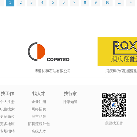
<
1
2
3
4
5
6
7
8
9
10
...
>
博道长和石油有限公司
润庆翔(陕西)能源
找工作
找人才
找行家
个人注册
企业注册
行家知道
职位搜索
网络招聘
更多岗位
雇主品牌
我要找工作
更多地区
招聘流程外包
专场招聘
高级人才