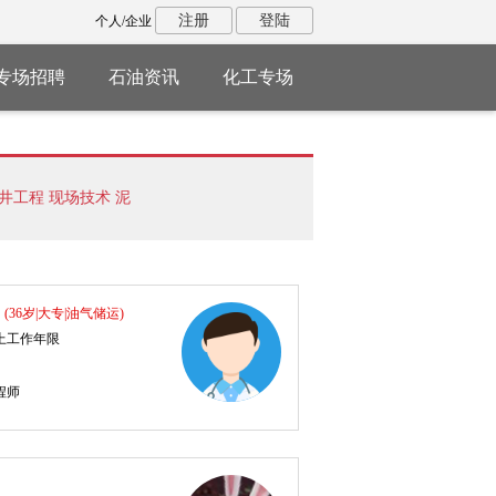
注册
登陆
个人/企业
专场招聘
石油资讯
化工专场
井工程
现场技术
泥
田开发
防腐技术
环
输
机械工程
道桥技
生
(36岁|大专|油气储运)
以上工作年限
程师