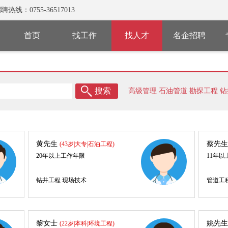
0755-36517013
首页
找工作
找人才
名企招聘
高级管理
石油管道
勘探工程
钻
浆工程师
石油贸易
油气储运
油
保技术
煤化工
石油销售
油气运
术
黄先生
蔡先
(43岁|大专|石油工程)
20年以上工作年限
11年
钻井工程 现场技术
管道工
黎女士
姚先生
(22岁|本科|环境工程)